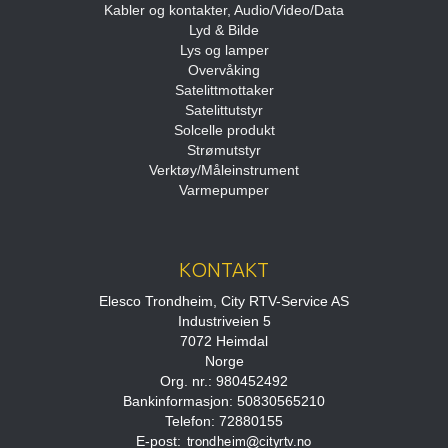
Kabler og kontakter, Audio/Video/Data
Lyd & Bilde
Lys og lamper
Overvåking
Satelittmottaker
Satelittutstyr
Solcelle produkt
Strømutstyr
Verktøy/Måleinstrument
Varmepumper
KONTAKT
Elesco Trondheim, City RTV-Service AS
Industriveien 5
7072 Heimdal
Norge
Org. nr.: 980452492
Bankinformasjon: 50830565210
Telefon: 72880155
E-post
: