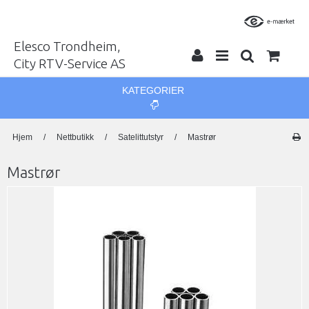
Elesco Trondheim,
City RTV-Service AS
KATEGORIER
Hjem
/
Nettbutikk
/
Satelittutstyr
/
Mastrør
Mastrør