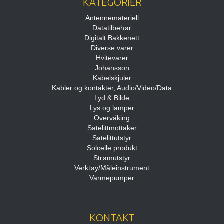
KATEGORIER
Antennemateriell
Datatilbehør
Digitalt Bakkenett
Diverse varer
Hvitevarer
Johansson
Kabelskjuler
Kabler og kontakter, Audio/Video/Data
Lyd & Bilde
Lys og lamper
Overvåking
Satelittmottaker
Satelittutstyr
Solcelle produkt
Strømutstyr
Verktøy/Måleinstrument
Varmepumper
KONTAKT