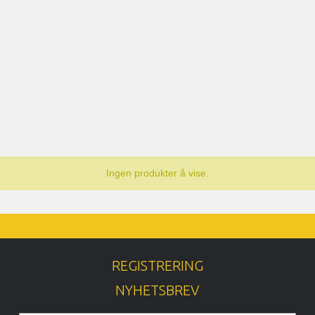
Ingen produkter å vise.
REGISTRERING
NYHETSBREV