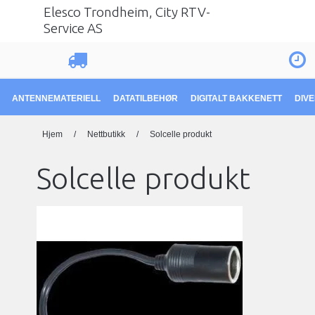
Elesco Trondheim, City RTV-
Service AS
ANTENNEMATERIELL
DATATILBEHØR
DIGITALT BAKKENETT
DIV
Hjem
/
Nettbutikk
/
Solcelle produkt
Solcelle produkt