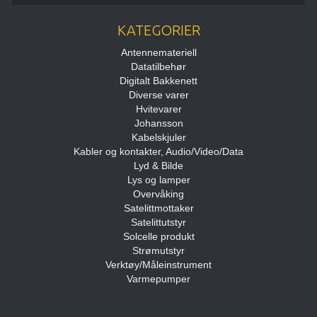
KATEGORIER
Antennemateriell
Datatilbehør
Digitalt Bakkenett
Diverse varer
Hvitevarer
Johansson
Kabelskjuler
Kabler og kontakter, Audio/Video/Data
Lyd & Bilde
Lys og lamper
Overvåking
Satelittmottaker
Satelittutstyr
Solcelle produkt
Strømutstyr
Verktøy/Måleinstrument
Varmepumper