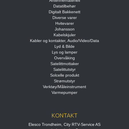
Antennemateriell
Datatilbehør
Digitalt Bakkenett
Diverse varer
Hvitevarer
Johansson
Kabelskjuler
Kabler og kontakter, Audio/Video/Data
Lyd & Bilde
Lys og lamper
Overvåking
Satelittmottaker
Satelittutstyr
Solcelle produkt
Strømutstyr
Verktøy/Måleinstrument
Varmepumper
KONTAKT
Elesco Trondheim, City RTV-Service AS