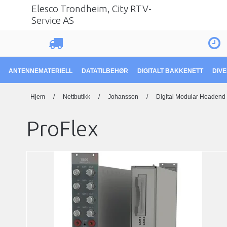
Elesco Trondheim, City RTV-
Service AS
ANTENNEMATERIELL
DATATILBEHØR
DIGITALT BAKKENETT
DIV
Hjem
/
Nettbutikk
/
Johansson
/
Digital Modular Headend
ProFlex