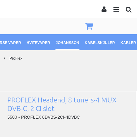
ERSE VARER
HVITEVARER
JOHANSSON
KABELSKJULER
KABLER 
/
ProFlex
PROFLEX Headend, 8 tuners-4 MUX
DVB-C, 2 CI slot
5500 - PROFLEX 8DVBS-2CI-4DVBC