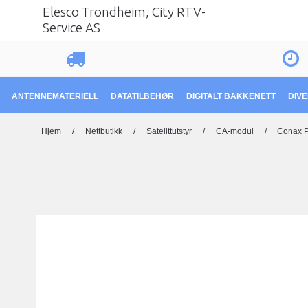
Elesco Trondheim, City RTV-
Service AS
ANTENNEMATERIELL
DATATILBEHØR
DIGITALT BAKKENETT
DIV
Hjem
/
Nettbutikk
/
Satelittutstyr
/
CA-modul
/
Conax 